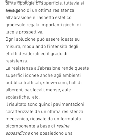
Rivestimenti residenziali
tante tipologie di superficie, tuttavia si 
avvalgono di un'ottima resistenza 
Industria
all'abrasione e l'aspetto estetico 
gradevole regala importanti giochi di 
luce e prospettiva.
Ogni soluzione può essere ideata su 
misura, modulando l'intensità degli 
effetti desiderati ed il grado di 
resistenza. 
La resistenza all'abrasione rende queste 
superfici idonee anche agli ambienti 
pubblici trafficati, show-room, hall di 
alberghi, bar, locali, mense, aule 
scolastiche,  etc.
Il risultato sono quindi pavimentazioni 
caratterizzate da un’ottima resistenza 
meccanica, ricavate da un formulato 
bicomponente a base di 
resine 
epossidiche
 che possiedono una 