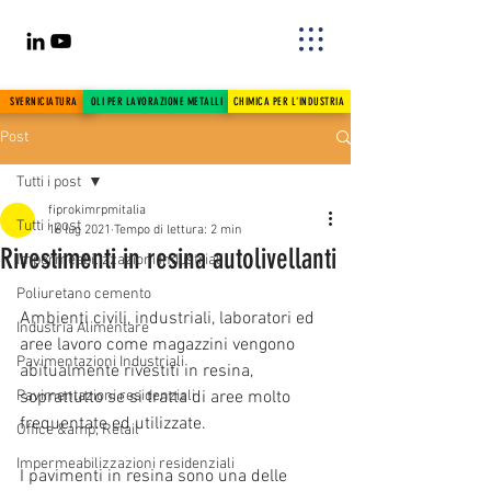
SVERNICIATURA
OLI PER LAVORAZIONE METALLI
CHIMICA PER L'INDUSTRIA
Post
Tutti i post
fiprokimrpmitalia
Tutti i post
16 lug 2021
Tempo di lettura: 2 min
Rivestimenti in resina autolivellanti
Impermeabilizzazioni Industriali
Poliuretano cemento
Ambienti civili, industriali, laboratori ed 
Industria Alimentare
aree lavoro come magazzini vengono 
Pavimentazioni Industriali
abitualmente rivestiti in resina, 
Pavimentazioni residenziali
soprattutto se si tratta di aree molto 
frequentate ed utilizzate. 
Office &amp; Retail
Impermeabilizzazioni residenziali
I pavimenti in resina sono una delle 