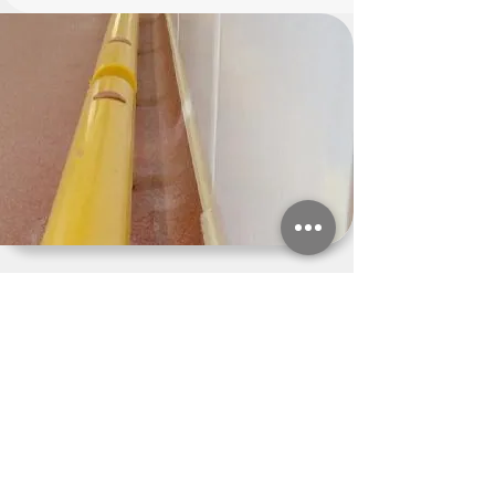
4)
Applicazione del ciclo resinoso
Sulla base delle prestazioni richieste, la
posa del pavimento in resina viene
eseguita seguendo cicli specifici.
Calibriamo spessori, finiture e grado di
antiscivolo per ottenere una superficie
continua, sicura e resistente.