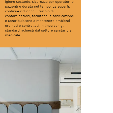
igiene costante, sicurezza per operatori e
pazienti e durata nel tempo. Le superfici
continue riducono il rischio di
contaminazioni, facilitano la sanificazione
e contribuiscono a mantenere ambienti
ordinati e controllati, in linea con gli
standard richiesti dal settore sanitario e
medicale.