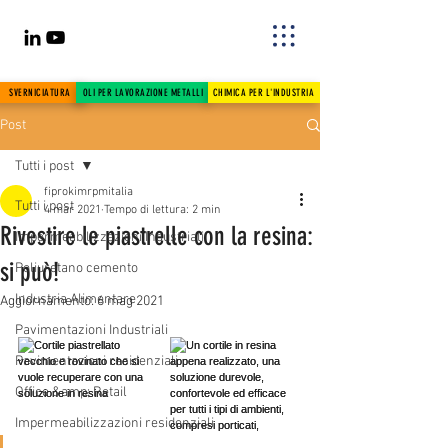
SVERNICIATURA
OLI PER LAVORAZIONE METALLI
CHIMICA PER L'INDUSTRIA
Post
Tutti i post
fiprokimrpmitalia
Tutti i post
4 mar 2021
Tempo di lettura: 2 min
Rivestire le piastrelle con la resina:
Impermeabilizzazioni Industriali
si può!
Poliuretano cemento
Industria Alimentare
Aggiornamento:
6 mag 2021
Pavimentazioni Industriali
Pavimentazioni residenziali
Office &amp; Retail
Impermeabilizzazioni residenziali